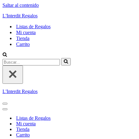
Saltar al contenido
L'Interdit Regalos
Listas de Regalos
Mi cuenta
Tienda
Carrito
Buscar...
L'Interdit Regalos
Menú
de
Menú
navegación
de
Listas de Regalos
navegación
Mi cuenta
Tienda
Carrito