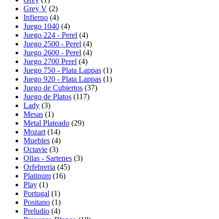
Grey V
(2)
Infierno
(4)
Juego 1040
(4)
Juego 224 - Perel
(4)
Juego 2500 - Perel
(4)
Juego 2600 - Perel
(4)
Juego 2700 Perel
(4)
Juego 750 - Plata Lappas
(1)
Juego 920 - Plata Lappas
(1)
Juego de Cubiertos
(37)
Juego de Platos
(117)
Lady
(3)
Mesas
(1)
Metal Plateado
(29)
Mozart
(14)
Muebles
(4)
Octavie
(3)
Ollas - Sartenes
(3)
Orfebreria
(45)
Platinum
(16)
Play
(1)
Portugal
(1)
Positano
(1)
Preludio
(4)