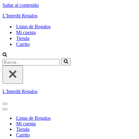
Saltar al contenido
L'Interdit Regalos
Listas de Regalos
Mi cuenta
Tienda
Carrito
Buscar...
L'Interdit Regalos
Menú
de
Menú
navegación
de
Listas de Regalos
navegación
Mi cuenta
Tienda
Carrito