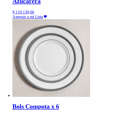
Azucarera
$
119.130,00
Agregar a mi Lista
Bols Compota x 6