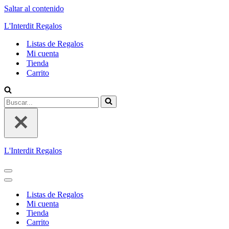
Saltar al contenido
L'Interdit Regalos
Listas de Regalos
Mi cuenta
Tienda
Carrito
Buscar...
L'Interdit Regalos
Menú
de
Menú
navegación
de
Listas de Regalos
navegación
Mi cuenta
Tienda
Carrito